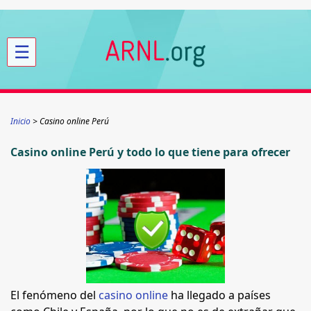
☰
Inicio
Casino online Perú
Casino online Perú y todo lo que tiene para ofrecer
El fenómeno del
casino online
ha llegado a países