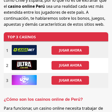
como Chile y España, por lo que no es de extrañar que
el
casino online Perú
sea una realidad cada vez más
extendida entre los jugadores de este país. A
continuación, te hablaremos sobre los bonos, juegos,
apuestas y demás características de estos sitios web.
TOP 3 CASINOS
1
JUGAR AHORA
2
JUGAR AHORA
3
JUGAR AHORA
¿Cómo son los casinos online de Perú?
Para funcionar, un casino online necesita trabajar de